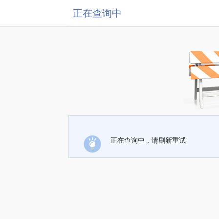
正在查询中
正在查询中，请刷新重试