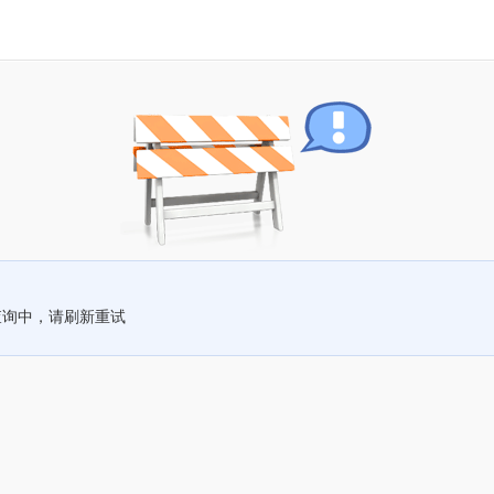
查询中，请刷新重试