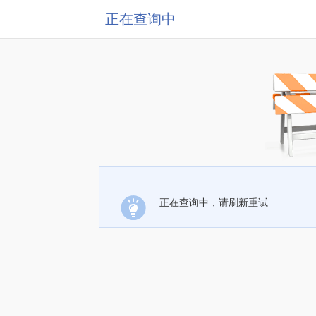
正在查询中
正在查询中，请刷新重试